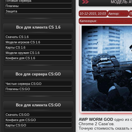
Готовые сервера
МОДЕЛЬ A
Плагины
Защита
10-12-2015, 10:03
Автор:
Berz
П
Категория:
Все для клиента Count
Все для клиента CS 1.6
1.6
/
Модели оружия для CS 1.6
Скачать CS 1.6
Модели игроков CS 1.6
Карты CS 1.6
Модели оружия CS 1.6
Конфиги для CS 1.6
Все для сервера CS:GO
Чистые сервера CS:GO
Плагины CS:GO
Все для клиента CS:GO
Скачать CS:GO
AWP WORM GOD
одно из с
Конфиги для CS:GO
Chrome 2 Case'ов.
Карты CS:GO
Точную стоимость сказать н