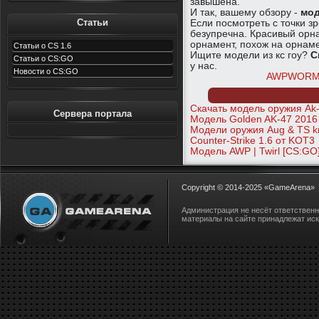
завышена.
И так, вашему обзору -
мод
Статьи
Если посмотреть с точки зр
безупречна. Красивый орна
орнамент, похож на орнам
Статьи о CS 1.6
Ищите модели из кс гоу?
С
Статьи о CS:GO
у нас.
Новости о CS:GO
AWPWORM
Скачать модель оружия Ak-
Сервера портала
Модель Golden AK-47 2016
Модели оружия Aug & TS kni
Counter-Strike 1.6 от KOT3
Модель AWP | Twirl [CS:GO
Copyright © 2014-2025
«GameArena»
Администрация не несёт ответствен
материалы на сайте принадлежат ис