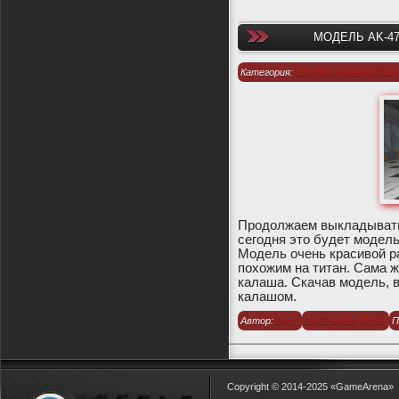
МОДЕЛЬ AK-47
Категория:
Все для клиента Count
1.6
/
Модели оружия для CS 1.6
Продолжаем выкладывать 
сегодня это будет модел
Модель очень красивой ра
похожим на титан. Сама 
калаша. Скачав модель, 
калашом.
Автор:
Berz
21-12-2015, 08:02
П
Copyright © 2014-2025
«GameArena»