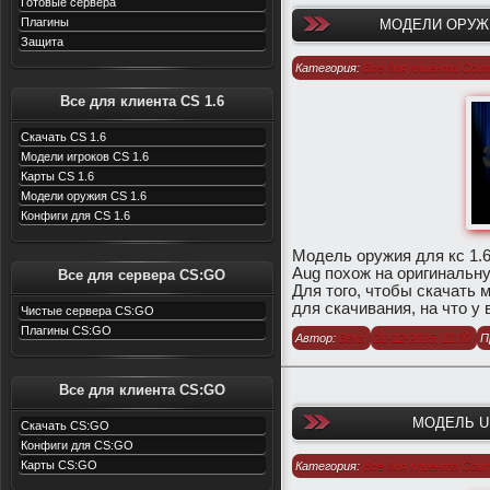
Готовые сервера
Плагины
МОДЕЛИ ОРУЖИЯ
Защита
Категория:
Все для клиента Count
1.6
/
Модели оружия для CS 1.6
Все для клиента CS 1.6
Скачать CS 1.6
Модели игроков CS 1.6
Карты CS 1.6
Модели оружия CS 1.6
Конфиги для CS 1.6
Модель оружия для кс 1.6 
Aug похож на оригинальну
Все для сервера CS:GO
Для того, чтобы скачать 
для скачивания, на что у 
Чистые сервера CS:GO
Плагины CS:GO
Автор:
Berz
21-12-2015, 11:30
П
Все для клиента CS:GO
МОДЕЛЬ UM
Скачать CS:GO
Конфиги для CS:GO
Карты CS:GO
Категория:
Все для клиента Count