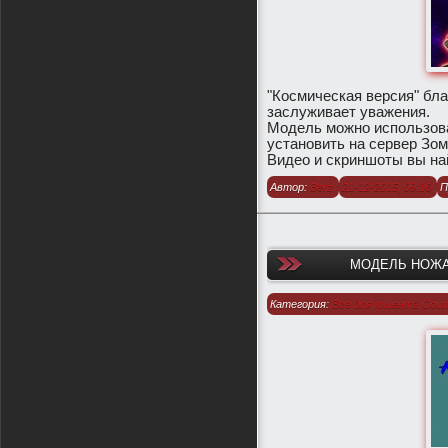
​"Космическая версия" бла
заслуживает уважения.
Модель можно использоват
установить на сервер Зо
Видео и скриншоты вы най
Автор:
Berz
21-12-2015, 09:16
П
МОДЕЛЬ НОЖА 
Категория:
Все для клиента Count
1.6
/
Модели оружия для CS 1.6