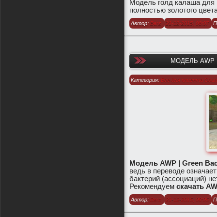
Модель голд калаша для 
полностью золотого цвета,
Автор:
Berz
21-12-2015, 08:07
П
МОДЕЛЬ AWP |
Категория:
Все для клиента Count
1.6
/
Модели оружия для CS 1.6
Модель AWP | Green Bact
ведь в переводе означает
бактерий (ассоциаций) не
Рекомендуем
скачать AWP
Автор:
Berz
21-12-2015, 08:05
П