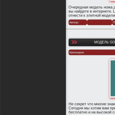
​Очередная модель ножа д
вы найдете в интернете. 
отнести к элитной модели 
Автор:
Berz
21-12-2015, 08:16
П
МОДЕЛЬ GOL
Категория:
Все для клиента Count
1.6
/
Модели оружия для CS 1.6
Не секрет что многие зна
Сегодня мы хотим вам пре
бесплатно и на высокой с