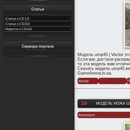
1.6
/
Модели оружия для CS 1.6
Статьи
Статьи о CS 1.6
Статьи о CS:GO
Новости о CS:GO
Сервера портала
Модель ump45 | Vector эт
Если вас достали раскраш
то эта модель вам отличн
Скачать модель ump45 ве
GameArena.in.ua.
Автор:
Berz
21-12-2015, 11:22
П
МОДЕЛЬ НОЖА GE
Категория:
Все для клиента Count
1.6
/
Модели оружия для CS 1.6