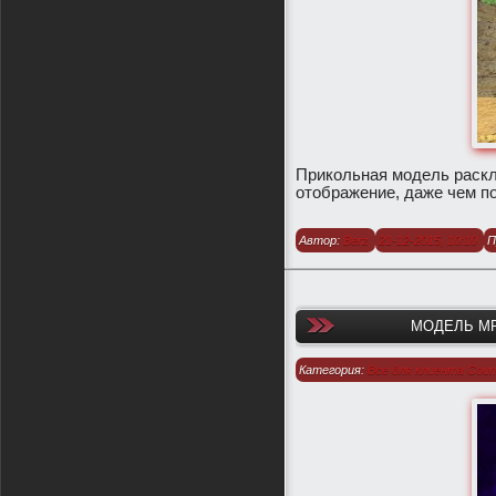
​Прикольная модель раскл
отображение, даже чем п
Автор:
Berz
21-12-2015, 10:10
П
МОДЕЛЬ MP5
Категория:
Все для клиента Count
1.6
/
Модели оружия для CS 1.6